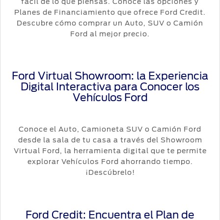
Servicio
fácil de lo que piensas. Conoce las opciones y
Ford
Custom
Contraseña
Planes de Financiamiento que ofrece Ford Credit.
D-
Garage
Seguridad
Descubre cómo comprar un Auto, SUV o Camión
Tect
Promociones
Ford al mejor precio.
de Servicio
Catálogos
Trabajo
Colisión y
Partes
Llamado
Kits de
Originales
a
Ford Virtual Showroom: la Experiencia
Accesorios
Revisión
Digital Interactiva para Conocer los
Vehículos Ford
Precio de
Ford
Mantenimiento
Garantía
Credit
en
Conoce el Auto, Camioneta SUV o Camión Ford
Partes
Programa de
desde la sala de tu casa a través del Showroom
Vehículos
Mantenimiento
Virtual Ford, la herramienta digital que te permite
Comerciales
Soporte
explorar Vehículos Ford ahorrando tiempo.
Técnico
Vehículos
¡Descúbrelo!
Descubre
Comerciales
Tu Ford
Soporte
Técnico
Motorcraft
®
Ford Credit: Encuentra el Plan de
Localiza un