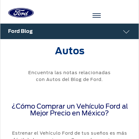
Ford Blog
Acessibility
Autos
VEHÍCULOS
COMPRA
SHOWROOMVIRTUAL
PROPIETARIOS
TECNOLOGÍAS
FINANCIAMIENTO
FORD
INICIAR
APP
SESIÓN
Showroom
COMPRA
SERVICIO
TECNOLOGÍAS
Encuentra las notas relacionadas
INICIAR
Virtual
con Autos del Blog de Ford.
SESIÓN
Cotízalos
Beneficios
Asistencia
MI
FORD
de
Iniciar
Servicio
Manéjalos
Conectividad
Sesión
¿Cómo Comprar un Vehículo Ford al
Mi
Mejor Precio en México?
Ford
Extensión
Promociones
Confort
Registrarse
Garantía
Cita de
Estrenar el Vehículo Ford de tus sueños es más
Ford
Desempeño
Cambiar