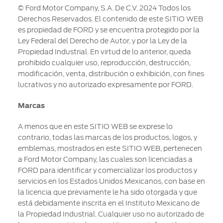
®
Motorcraft
© Ford Motor Company, S.A. De C.V. 2024 Todos los
Técnico
Localiza un
Derechos Reservados. El contenido de este SITIO WEB
Distribuidor
es propiedad de FORD y se encuentra protegido por la
®
SYNC
Ley Federal del Derecho de Autor, y por la Ley de la
Seminuevos
Propiedad Industrial. En virtud de lo anterior, queda
Certificados
prohibido cualquier uso, reproducción, destrucción,
modificación, venta, distribución o exhibición, con fines
lucrativos y no autorizado expresamente por FORD.
Marcas
A menos que en este SITIO WEB se exprese lo
contrario, todas las marcas de los productos, logos, y
emblemas, mostrados en este SITIO WEB, pertenecen
a Ford Motor Company, las cuales son licenciadas a
FORD para identificar y comercializar los productos y
servicios en los Estados Unidos Mexicanos, con base en
la licencia que previamente le ha sido otorgada y que
está debidamente inscrita en el Instituto Mexicano de
la Propiedad Industrial. Cualquier uso no autorizado de