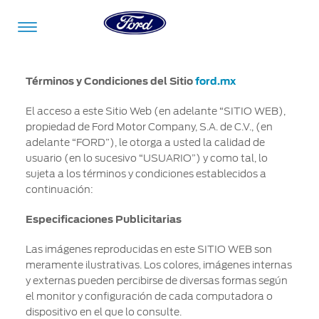
Acessibility
Términos y Condiciones del Sitio
ford.mx
El acceso a este Sitio Web (en adelante “SITIO WEB),
propiedad de Ford Motor Company, S.A. de C.V., (en
Vehículos
Compra
ShowroomVirtual
Propietarios
Tecnologías
Financiamiento
Ford
Iniciar
adelante “FORD”), le otorga a usted la calidad de
App
Sesión
usuario (en lo sucesivo “USUARIO”) y como tal, lo
sujeta a los términos y condiciones establecidos a
Showroom
Compra
Servicio
Tecnologías
continuación:
Virtual
Iniciar
Sesión
Especificaciones Publicitarias
Cotízalos
Beneficios
Asistencia
Mi
de
Ford
Las imágenes reproducidas en este SITIO WEB son
Servicio
Iniciar
Manéjalos
Conectividad
meramente ilustrativas. Los colores, imágenes internas
Sesión
y externas pueden percibirse de diversas formas según
Mi
Extensión
el monitor y configuración de cada computadora o
Promociones
Confort
Ford
Garantía
Registrarse
dispositivo en el que lo consulte.