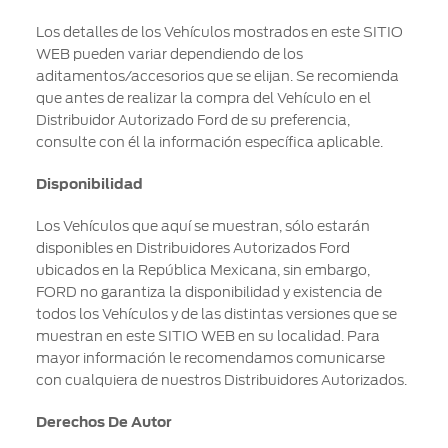
Ford
Desempeño
Cita de
Los detalles de los Vehículos mostrados en este SITIO
Ford
Cambiar
Custom
Servicio
WEB pueden variar dependiendo de los
D-
Contraseña
Garage
aditamentos/accesorios que se elijan. Se recomienda
Seguridad
Tect
que antes de realizar la compra del Vehículo en el
Promociones
Distribuidor Autorizado Ford de su preferencia,
Catálogos
de Servicio
Trabajo
Colisión y
consulte con él la información específica aplicable.
Partes
Kits de
Llamado
Originales
Disponibilidad
Accesorios
a
Revisión
Los Vehículos que aquí se muestran, sólo estarán
Precio de
Ford
disponibles en Distribuidores Autorizados Ford
Mantenimiento
Credit
ubicados en la República Mexicana, sin embargo,
Garantía
FORD no garantiza la disponibilidad y existencia de
en
Programa de
todos los Vehículos y de las distintas versiones que se
Partes
Vehículos
Mantenimiento
muestran en este SITIO WEB en su localidad. Para
Comerciales
mayor información le recomendamos comunicarse
Soporte
Vehículos
con cualquiera de nuestros Distribuidores Autorizados.
Técnico
Descubre
Comerciales
Tu Ford
Derechos De Autor
Soporte