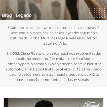
Ford
Desempeño
Cita de
Ford
Cambiar
Custom
Servicio
D-
Contraseña
Garage
Seguridad
Tect
Promociones
¿Cómo se relaciona el arte con la industria y el progreso?
Catálogos
de Servicio
Trabajo
Colisión y
Descubre la historia de una de las joyas del patrimonio
Partes
cultural de Ford: el Mural de Diego Rivera en el Detroit
Kits de
Llamado
Originales
Institute of Arts.
Accesorios
a
Revisión
En 1932, Diego Rivera, uno de los máximos exponentes del
Precio de
muralismo mexicano, fue invitado por Ford Motor
Ford
Mantenimiento
Company para plasmar su visión artística sobre la industria
Credit
Garantía
automotriz en el Detroit Institute of Arts (DIA). El resultado
en
Programa de
fue uno de los murales más impactantes del siglo XX: la
Partes
Vehículos
Mantenimiento
serie conocida como “Detroit Industry Murals”.
Comerciales
Soporte
Vehículos
Técnico
Descubre
Comerciales
Tu Ford
Soporte