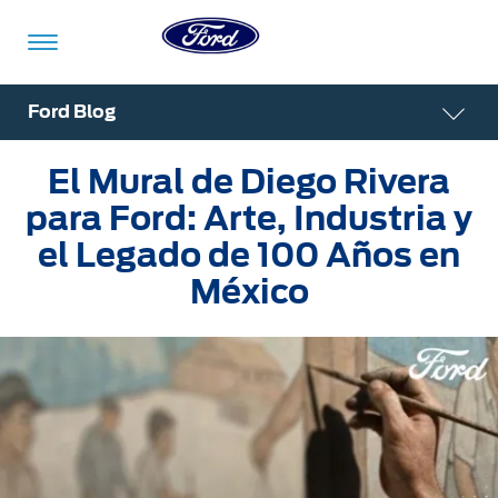
Acessibility
Ford Blog
El Mural de Diego Rivera
Vehículos
Compra
ShowroomVirtual
Propietarios
Tecnologías
Financiamiento
Ford
Iniciar
para Ford: Arte, Industria y
App
Sesión
el Legado de 100 Años en
Showroom
México
Compra
Servicio
Tecnologías
Virtual
Iniciar
Sesión
Cotízalos
Beneficios
Asistencia
Mi
de
Ford
Servicio
Iniciar
Manéjalos
Conectividad
Sesión
Mi
Extensión
Promociones
Confort
Ford
Garantía
Registrarse