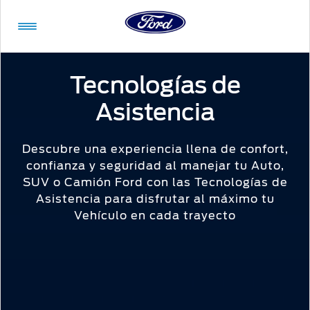
Acessibility
Tecnologías de
Asistencia
Vehículos
Compra
ShowroomVirtual
Propietarios
Tecnologías
Financiamiento
Ford
Iniciar
App
Sesión
Descubre una experiencia llena de confort,
confianza y seguridad al manejar tu Auto,
Showroom
Compra
Servicio
Tecnologías
SUV o Camión Ford con las Tecnologías de
Virtual
Asistencia para disfrutar al máximo tu
Iniciar
Vehículo en cada trayecto
Sesión
Cotízalos
Beneficios
Asistencia
Mi
de
Ford
Manéjalos
Conectividad
Servicio
Iniciar
Sesión
Promociones
Confort
Extensión
Mi
Garantía
Registrarse
Ford
Ford
Desempeño