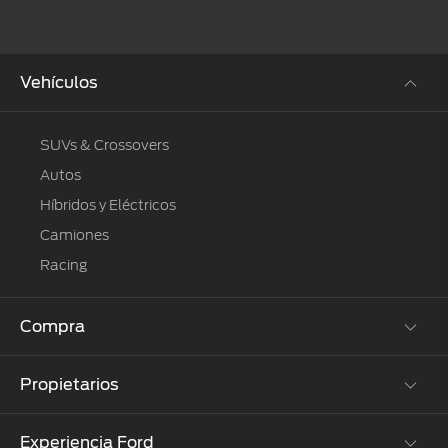
Vehículos
SUVs & Crossovers
Autos
Híbridos y Eléctricos
Camiones
Racing
Compra
Propietarios
Cotízalos
Manéjalos
Experiencia Ford
Beneficios de Servicio