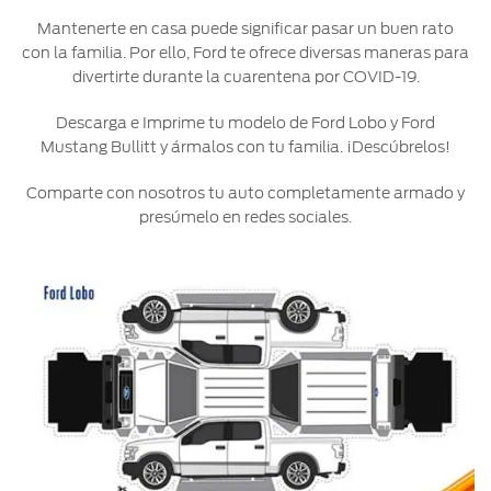
Ford
Desempeño
Mantenerte en casa puede significar pasar un buen rato
Cita de
Ford
Cambiar
Custom
con la familia. Por ello, Ford te ofrece diversas maneras para
Servicio
D-
Contraseña
Garage
divertirte durante la cuarentena por COVID-19.
Seguridad
Tect
Promociones
Descarga e Imprime tu modelo de Ford Lobo y Ford
Catálogos
de Servicio
Trabajo
Mustang Bullitt y ármalos con tu familia. ¡Descúbrelos!
Colisión y
Partes
Kits de
Llamado
Comparte con nosotros tu auto completamente armado y
Originales
Accesorios
a
presúmelo en redes sociales.
Revisión
Precio de
Ford
Mantenimiento
Credit
Garantía
en
Programa de
Partes
Vehículos
Mantenimiento
Comerciales
Soporte
Vehículos
Técnico
Descubre
Comerciales
Tu Ford
Soporte