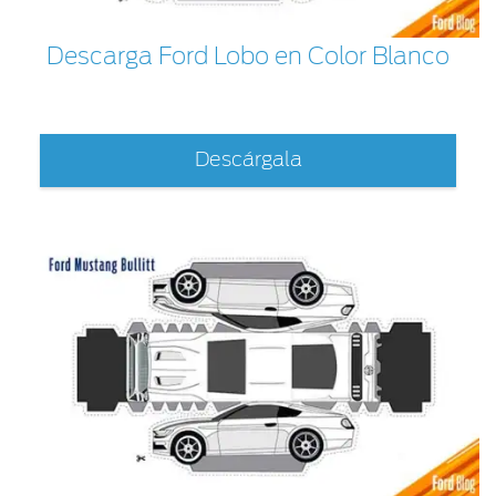
®
Motorcraft
Técnico
Localiza un
Distribuidor
Descarga Ford Lobo en Color Blanco
®
SYNC
Seminuevos
Certificados
Descárgala