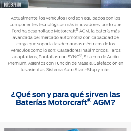
Ford
Desempeño
Cita de
Ford
Cambiar
Custom
Servicio
D-
Actualmente, los vehículos Ford son equipados con los
Contraseña
Garage
Seguridad
Tect
componentes tecnológicos más innovadores, por lo que
Promociones
®
Ford ha desarrollado Motorcraft
AGM, la batería más
Catálogos
de Servicio
avanzada del mercado automotriz con capacidad de
Trabajo
Colisión y
carga que soporta las demandas eléctricas de los
Partes
vehículos como lo son: Cargadores Inalámbricos, Faros
Kits de
Llamado
Originales
®
adaptativos, Pantallas con SYNC
, Sistema de Audio
Accesorios
a
Premium, Asientos con Función de Masaje, Calefacción en
Revisión
Precio de
los asientos, Sistema Auto Start-Stop y más.
Ford
Mantenimiento
Credit
Garantía
en
Programa de
Partes
¿Qué son y para qué sirven las
Vehículos
Mantenimiento
®
Comerciales
Baterías Motorcraft
AGM?
Soporte
Vehículos
Técnico
Descubre
Comerciales
Tu Ford
Soporte