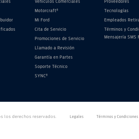
ciales
Vehículos Comerciales
Proveedores
®
Motorcraft
Tecnologías
ibuidor
Mi Ford
Empleados Retir
ificados
Cita de Servicio
Términos y Condi
Mensajería SMS 
Promociones de Servicio
Llamado a Revisión
Garantía en Partes
Soporte Técnico
®
SYNC
s los derechos reservados.
Legales
Términos y Condiciones