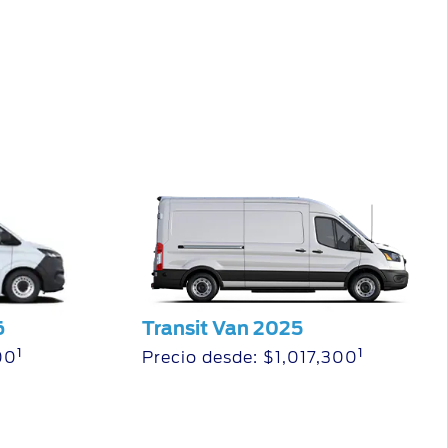
6
Transit Van 2025
1
1
00
Precio desde: $1,017,300