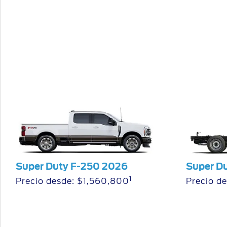
Mi Ford
Mi Ford
SYNC
®
Cita de Servicio
Promociones de Servicio
Llamado a Revisión
Garantía en Partes
Soporte Técnico
Super Duty F-250 2026
Super D
1
Precio desde: $1,560,800
Precio d