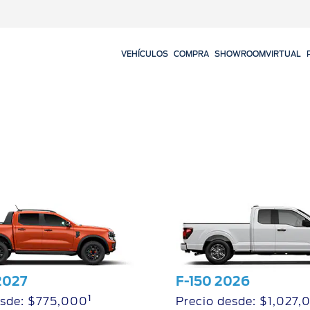
VEHÍCULOS
COMPRA
SHOWROOMVIRTUAL
rciales
rciales
rd
tribuidor
tificados
2027
F-150 2026
1
esde: $775,000
Precio desde: $1,027,