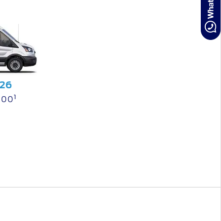
026
1
,600