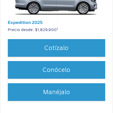
Expedition 2025
1
Precio desde: $1,829,900
Cotízalo
Conócelo
Manéjalo