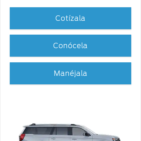
Cotízala
Conócela
Manéjala