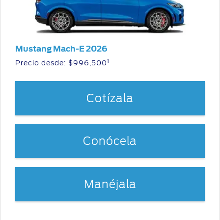
Mustang Mach-E 2026
1
Precio desde:
$996,500
Cotízala
Conócela
Manéjala