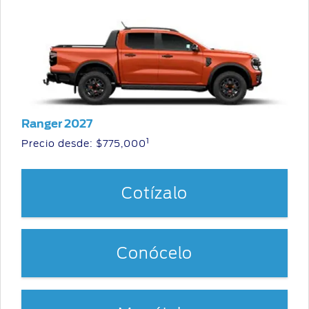
Ranger 2027
1
Precio desde: $775,000
Cotízalo
Conócelo