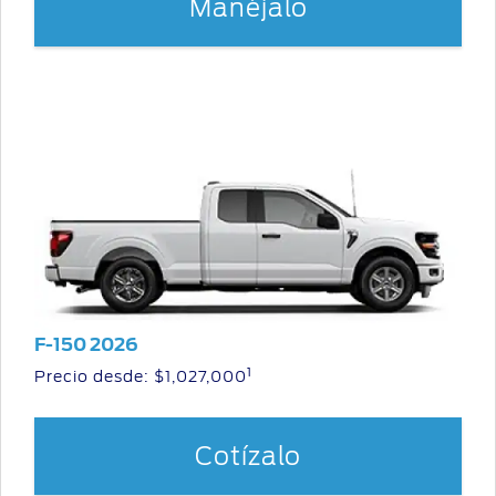
Manéjalo
F-150 2026
1
Precio desde: $1,027,000
Cotízalo