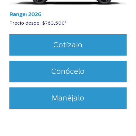
Ranger 2026
1
Precio desde: $763,500
Cotízalo
Conócelo
Manéjalo