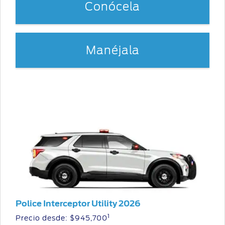
Conócela
Manéjala
Police Interceptor Utility 2026
1
Precio desde:
$945,700