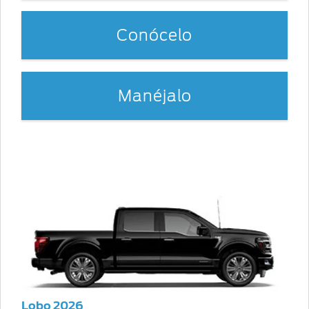
Conócelo
Manéjalo
Lobo 2026