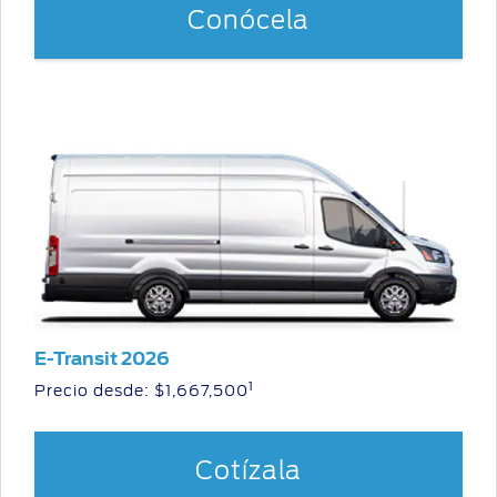
Conócela
E-Transit 2026
1
Precio desde: $1,667,500
Cotízala