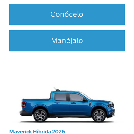
Conócelo
Manéjalo
Maverick Híbrida 2026