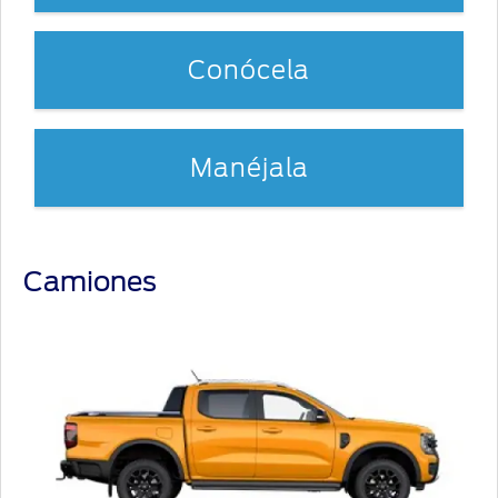
Conócela
Manéjala
Camiones