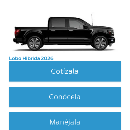
Lobo Hibrida 2026
Cotízala
Conócela
Manéjala