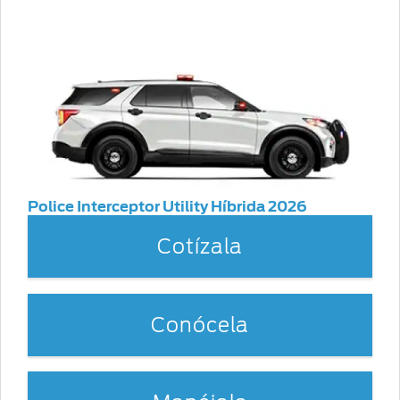
Police Interceptor Utility Híbrida 2026
Cotízala
Conócela