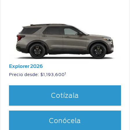
Explorer 2026
1
Precio desde:
$1,193,600
Cotízala
Conócela