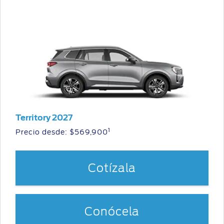
Territory 2027
1
Precio desde: $569,900
Cotízala
Conócela