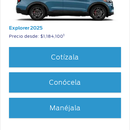
Explorer 2025
1
Precio desde: $1,184,100
Cotízala
Conócela
Manéjala