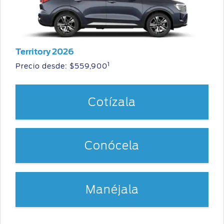
Distribuidor
SYNC
®
Seminuevos
Certificados
Territory 2026
1
Precio desde: $559,900
Cotízala
Conócela
Manéjala