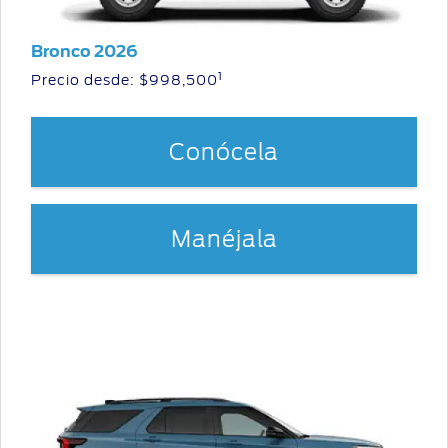
Bronco 2026
1
Precio desde: $998,500
Conócela
Manéjala