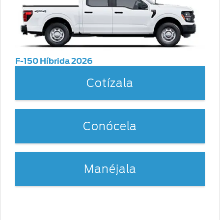
F-150 Híbrida 2026
Cotízala
Conócela
Manéjala