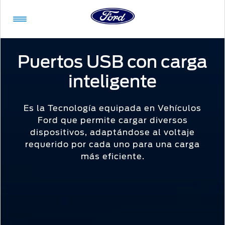
Acessibility
Puertos USB con carga
inteligente
Vehículos
Compra
ShowroomVirtual
Propietarios
Tecnologías
Financiamiento
Ford
Iniciar
App
Sesión
Es la Tecnología equipada en Vehículos
Ford que permite cargar diversos
Showroom
Compra
Servicio
Tecnologías
dispositivos, adaptándose al voltaje
Virtual
requerido por cada uno para una carga
Iniciar
más eficiente.
Sesión
Cotízalos
Beneficios
Asistencia
Mi
de
Ford
Manéjalos
Conectividad
Servicio
Iniciar
Sesión
Promociones
Confort
Extensión
Mi
Garantía
Registrarse
Ford
Ford
Desempeño