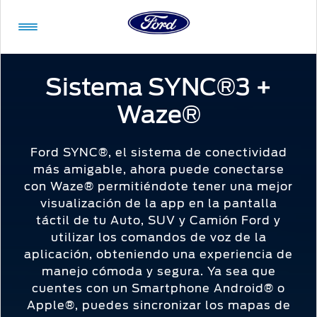
Acessibility
Sistema SYNC®3 +
Waze®
Vehículos
Compra
ShowroomVirtual
Propietarios
Tecnologías
Financiamiento
Ford
Iniciar
App
Sesión
Ford SYNC®, el sistema de conectividad
más amigable, ahora puede conectarse
Showroom
Compra
Servicio
Tecnologías
con Waze® permitiéndote tener una mejor
Virtual
visualización de la app en la pantalla
Iniciar
táctil de tu Auto, SUV y Camión Ford y
Sesión
Cotízalos
Beneficios
Asistencia
Mi
utilizar los comandos de voz de la
de
Ford
Manéjalos
Conectividad
aplicación, obteniendo una experiencia de
Servicio
Iniciar
manejo cómoda y segura. Ya sea que
Sesión
Promociones
Confort
Extensión
cuentes con un Smartphone Android® o
Mi
Garantía
Apple®, puedes sincronizar los mapas de
Registrarse
Ford
Ford
Desempeño