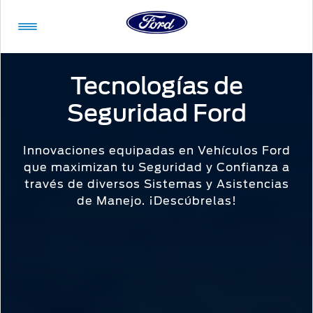
Acessibility
Tecnologías de
Seguridad Ford
Vehículos
Compra
ShowroomVirtual
Propietarios
Tecnologías
Financiamiento
Ford
Iniciar
App
Sesión
Innovaciones equipadas en Vehículos Ford
que maximizan tu Seguridad y Confianza a
Showroom
Compra
Servicio
Tecnologías
través de diversos Sistemas y Asistencias
Virtual
de Manejo. ¡Descúbrelas!
Iniciar
Sesión
Cotízalos
Beneficios
Asistencia
Mi
de
Ford
Manéjalos
Conectividad
Servicio
Iniciar
Sesión
Promociones
Confort
Extensión
Mi
Garantía
Registrarse
Ford
Ford
Desempeño