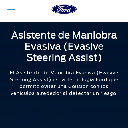
Acessibility
Asistente de Maniobra
Evasiva (Evasive
Vehículos
Compra
ShowroomVirtual
Propietarios
Tecnologías
Financiamiento
Ford
Iniciar
Steering Assist)
App
Sesión
Showroom
El Asistente de Maniobra Evasiva (Evasive
Compra
Servicio
Tecnologías
Virtual
Steering Assist) es la Tecnología Ford que
Iniciar
permite evitar una Colisión con los
Sesión
Cotízalos
Beneficios
Asistencia
vehículos alrededor al detectar un riesgo.
Mi
de
Ford
Manéjalos
Conectividad
Servicio
Iniciar
Sesión
Promociones
Confort
Extensión
Mi
Garantía
Registrarse
Ford
Ford
Desempeño