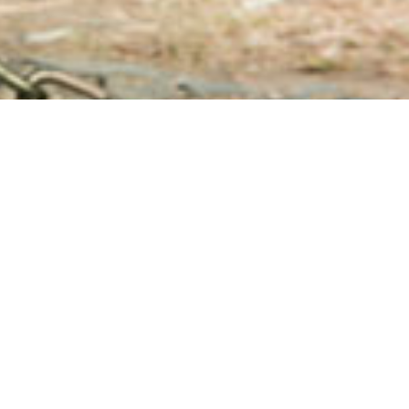
a el Control de Bal
 de Remolque funciona conjuntando, de manera au
Avanzada (AdvanceTrac®)
y
Control Antivolcadur