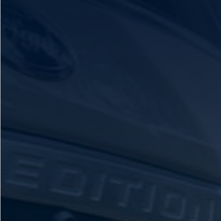
Mi Ford
®
Mi Ford
SYNC
Cita de Servicio
Promociones de Servicio
Llamado a Revisión
Garantía en Partes
Soporte Técnico