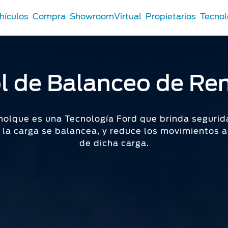
hículos
Compra
ShowroomVirtual
Propietarios
Tecnol
l de Balanceo de R
it
 Comerciales
®
 Comerciales
t
olque es una Tecnología Ford que brinda segurid
Tu Ford
 la carga se balancea, y reduce los movimientos a
n Distribuidor
de dicha carga.
s Certificados