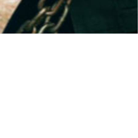
anceo de
tomática, las funciones de las
a (RSC®)
.