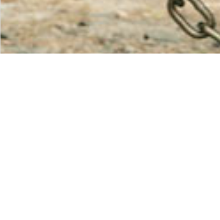
¿Cómo funcion
Remolque?
La Tecnología Control de Balanceo
tecnologías:
Control de Tracción 