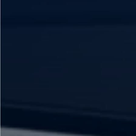
Mi Ford
®
Mi Ford
SYNC
Cita de Servicio
Promociones de Servicio
Llamado a Revisión
Garantía en Partes
Soporte Técnico