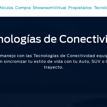
hículos
Compra
ShowroomVirtual
Propietarios
Tecnol
nologías de Conectiv
it
 Comerciales
®
 Comerciales
t
 manejo con las Tecnologías de Conectividad equip
Tu Ford
 sincronizar tu estilo de vida con tu Auto, SUV o
n Distribuidor
trayecto.
s Certificados