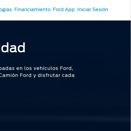
ogías
Financiamiento
Ford App
Iniciar Sesión
idad
adas en los vehículos Ford,
 Camión Ford y disfrutar cada