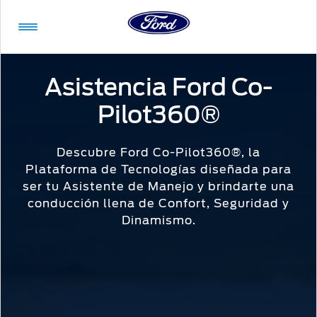
Acessibility
Asistencia Ford Co-
Pilot360®
Vehículos
Compra
ShowroomVirtual
Propietarios
Tecnologías
Financiamiento
Ford
Iniciar
App
Sesión
Descubre Ford Co-Pilot360®, la
Plataforma de Tecnologías diseñada para
Showroom
Compra
Servicio
Tecnologías
ser tu Asistente de Manejo y brindarte una
Virtual
conducción llena de Confort, Seguridad y
Iniciar
Dinamismo.
Sesión
Cotízalos
Beneficios
Asistencia
Mi
de
Ford
Manéjalos
Conectividad
Servicio
Iniciar
Sesión
Promociones
Confort
Extensión
Mi
Garantía
Registrarse
Ford
Ford
Desempeño