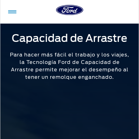
Acessibility
Capacidad de Arrastre
Para hacer más fácil el trabajo y los viajes,
Vehículos
Compra
ShowroomVirtual
Propietarios
Tecnologías
Financiamiento
Ford
Iniciar
la Tecnología Ford de Capacidad de
App
Sesión
Arrastre permite mejorar el desempeño al
Showroom
tener un remolque enganchado.
Compra
Servicio
Tecnologías
Virtual
Iniciar
Sesión
Cotízalos
Beneficios
Asistencia
Mi
de
Ford
Manéjalos
Conectividad
Servicio
Iniciar
Sesión
Promociones
Confort
Extensión
Mi
Garantía
Registrarse
Ford
Ford
Desempeño