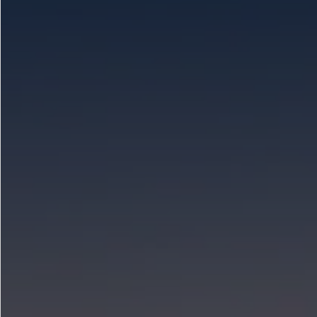
Mi Ford
®
Mi Ford
SYNC
Cita de Servicio
Promociones de Servicio
Llamado a Revisión
Garantía en Partes
Soporte Técnico