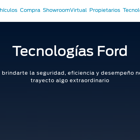
hículos
Compra
ShowroomVirtual
Propietarios
Tecnol
Tecnologías Ford
it
 Comerciales
®
 Comerciales
t
 brindarte la seguridad, eficiencia y desempeño n
Tu Ford
trayecto algo extraordinario
n Distribuidor
s Certificados