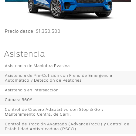
Cambiar
Servicio
Ford
Custom
Contraseña
D-
Garage
Seguridad
Tect
Promociones
de Servicio
Catálogos
Trabajo
Colisión y
Precio desde:
$1,350,500
Partes
Llamado
Kits de
Originales
a
Accesorios
Asistencia
Revisión
Precio de
Ford
Asistencia de Maniobra Evasiva
Mantenimiento
Garantía
Credit
en
Asistencia de Pre-Colisión con Freno de Emergencia
Automático y Detección de Peatones
Partes
Programa de
Vehículos
Mantenimiento
Asistencia en Intersección
Comerciales
Soporte
Cámara 360°
Técnico
Vehículos
Control de Crucero Adaptativo con Stop & Go y
Descubre
Comerciales
Mantenimiento Central de Carril
Tu Ford
Soporte
Control de Tracción Avanzada (AdvanceTrac®) y Control de
®
Técnico
Motorcraft
Estabilidad Antivolcadura (RSC®)
Localiza un