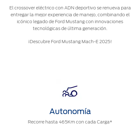
®
Motorcraft
Técnico
Localiza un
El crossover eléctrico con ADN deportivo se renueva para
Distribuidor
entregar la mejor experiencia de manejo, combinando el
®
SYNC
icónico legado de Ford Mustang con innovaciones
tecnológicas de última generación.
Seminuevos
Certificados
¡Descubre Ford Mustang Mach-E 2025!
Autonomía
Recorre hasta 465Km con cada Carga*