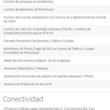
®
Motorcraft
Control de arranque en pendientes
Técnico
Localiza un
Control de Balanceo de Remolque
Distribuidor
®
SYNC
Control de Crucero Adaptativo con Stop & Go y Mantenimiento Central
de Carril
Seminuevos
Certificados
Control de Tracción Avanzada (AdvanceTrac®) y Control de
Estabilidad Antivolcadura (RSC®)
Frenado Preventivo de Reversa y Tráfico Cruzado
Monitoreo de Punto Ciego BLIS® con Alerta de Tráfico Cruzado
Extendible al Remolque
Panel de Instrumentos Digital : de 24 pulgadas
Sensores Delanteros y Traseros
Sistema de monitoreo de presión de llantas individual (TPMS)
Sistema de Preservación de Carril
Conectividad
5 Puertos USB de carga inteligente tipo C, 2 en primera fila, 2 en