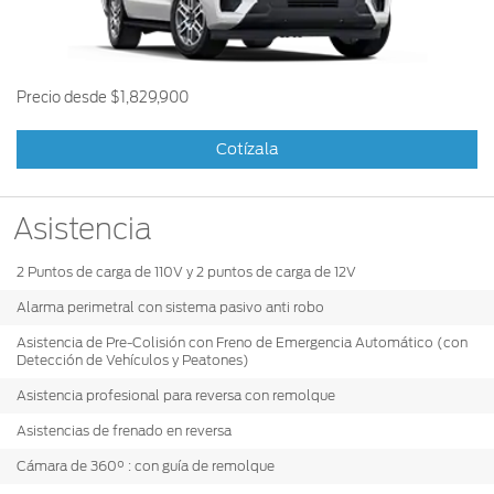
Ford
Desempeño
Cita de
Ford
Cambiar
Custom
Servicio
D-
Contraseña
Garage
Seguridad
Tect
Precio desde
$1,829,900
Promociones
Catálogos
de Servicio
Trabajo
Colisión y
Cotízala
Partes
Kits de
Llamado
Originales
Accesorios
a
Asistencia
Revisión
Precio de
Ford
2 Puntos de carga de 110V y 2 puntos de carga de 12V
Mantenimiento
Credit
Garantía
Alarma perimetral con sistema pasivo anti robo
en
Programa de
Asistencia de Pre-Colisión con Freno de Emergencia Automático (con
Partes
Vehículos
Mantenimiento
Detección de Vehículos y Peatones)
Comerciales
Asistencia profesional para reversa con remolque
Soporte
Vehículos
Técnico
Asistencias de frenado en reversa
Descubre
Comerciales
Tu Ford
Cámara de 360° : con guía de remolque
Soporte