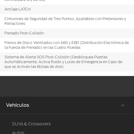
Anclaje LATCH
Cinturones de Seguridad de Tres Puntos, Ajustables con Pretensores y
Retractores
Frenado Post-Colisión
Frenos de Disco Ventilados con ABS y EBD (Distribución Electrónica de
la Fuerza de Frenado) en las Cuatro Ruedas
Sistema de Alerta SOS Post-Colisión (Desbloquea Puertas
Automáticamente, Activa Ruido y Luces de Emergencia en Caso de
que se Activen las Bolsas de Aire)
Vehículos
SUVs & Crossovers
Autos