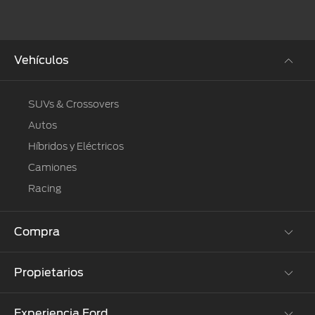
Vehículos
SUVs & Crossovers
Autos
Híbridos y Eléctricos
Camiones
Racing
Compra
Propietarios
Cotízalos
Manéjalos
Experiencia Ford