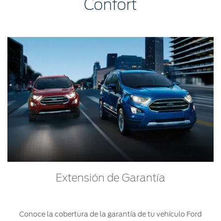
®
Confort
Motorcraft
Técnico
Localiza un
Distribuidor
®
SYNC
Seminuevos
Certificados
Extensión de Garantía
Conoce la cobertura de la garantía de tu vehículo Ford