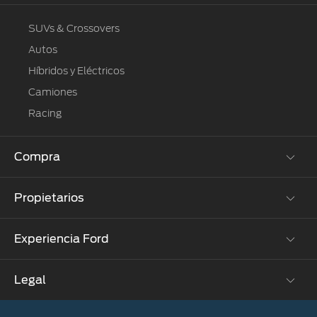
SUVs & Crossovers
Autos
Híbridos y Eléctricos
Camiones
Racing
Compra
Propietarios
Cotízalos
Manéjalos
Experiencia Ford
Beneficios de Servicio
Promociones
Extensión Garantía
Ford Custom Garage
Legal
Corporativo
Ford D-Tect
Catálogos
Acerca de Ford
Colisión y partes originales
Ford Credit