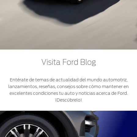
Visita Ford Blog
Entérate de temas de actualidad del mundo automotriz,
lanzamientos, reseñas, consejos sobre cómo mantener en
excelentes condiciones tu auto y noticias acerca de Ford.
¡Descúbrelo!