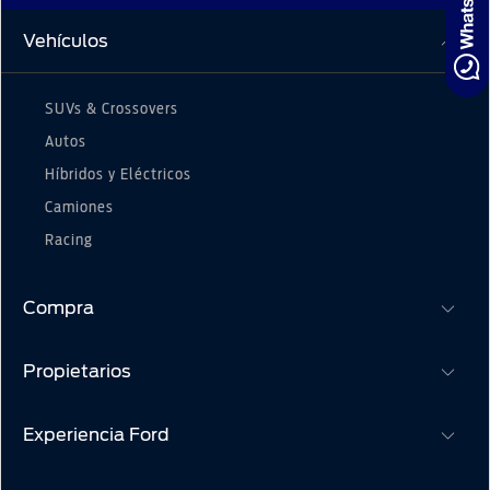
Distribuidor
SYNC
®
Vehículos
Seminuevos
Certificados
SUVs & Crossovers
Autos
Híbridos y Eléctricos
Camiones
Racing
Compra
Propietarios
Cotízalos
Manéjalos
Experiencia Ford
Beneficios de Servicio
Promociones
Extensión Garantía
Ford Custom Garage