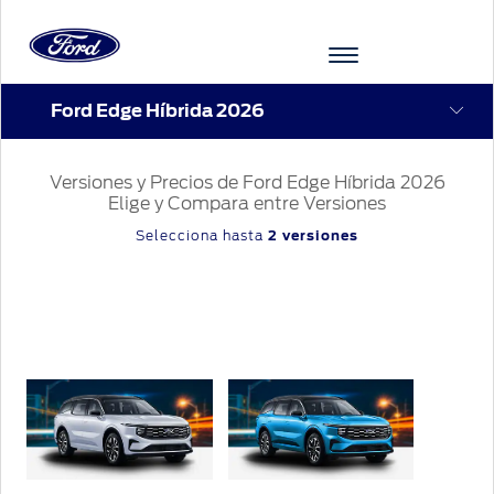
Ford Edge Híbrida 2026
Acessibility
Versiones y Precios de Ford Edge Híbrida 2026
VEHÍCULOS
COMPRA
SHOWROOMVIRTUAL
PROPIETARIOS
TECNOLOGÍAS
FINANCIAMIENTO
FORD
INICIAR
Elige y Compara entre Versiones
APP
SESIÓN
Selecciona hasta
2 versiones
Showroom
COMPRA
SERVICIO
TECNOLOGÍAS
INICIAR
Virtual
SESIÓN
Cotízalos
Beneficios
Asistencia
MI
FORD
de
Iniciar
Servicio
Manéjalos
Conectividad
Sesión
Mi
Ford
Extensión
Promociones
Confort
Registrarse
Garantía
Cita de
Ford
Desempeño
Cambiar