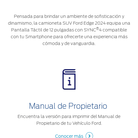
®
Motorcraft
Técnico
Localiza un
Distribuidor
Pensada para brindar un ambiente de sofisticación y
®
SYNC
dinamismo, la camioneta SUV Ford Edge 2024 equipa una
®
Seminuevos
Pantalla Táctil de 12 pulgadas con SYNC
4 compatible
Certificados
con tu Smartphone para ofrecerte una experiencia más
cómoda y de vanguardia.
Manual de Propietario
Encuentra la versión para imprimir del Manual de
Propietario de tu Vehículo Ford.
Conocer más