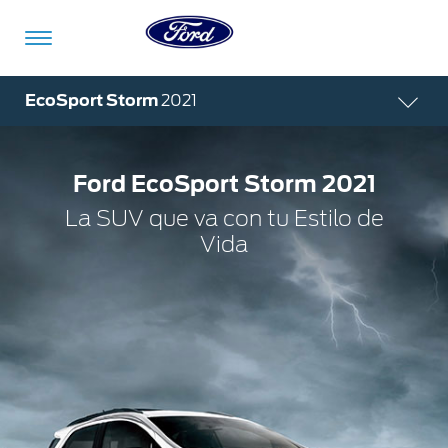
Acessibility
EcoSport Storm
2021
Ford EcoSport Storm 2021
Vehículos
Compra
ShowroomVirtual
Propietarios
Tecnologías
Financiamiento
Ford
Iniciar
App
Sesión
La SUV que va con tu Estilo de
Vida
Showroom
Compra
Servicio
Tecnologías
Virtual
Iniciar
Sesión
Cotízalos
Beneficios
Asistencia
Mi
de
Ford
Servicio
Iniciar
Manéjalos
Conectividad
Sesión
Mi
Extensión
Promociones
Confort
Ford
Garantía
Registrarse