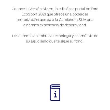
®
Motorcraft
Técnico
Localiza un
Conoce la Versión Storm, la edición especial de Ford
Distribuidor
EcoSport 2021 que ofrece una poderosa
®
SYNC
motorización que da a la Camioneta SUV una
Seminuevos
dinámica experiencia de deportividad.
Certificados
Descubre su asombrosa tecnología y enamórate de
su ágil diseño que te sigue el ritmo.