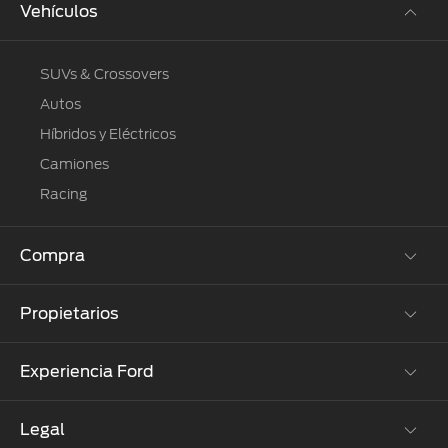
Vehículos
SUVs & Crossovers
Autos
Híbridos y Eléctricos
Camiones
Racing
Compra
Propietarios
Cotízalos
Manéjalos
Experiencia Ford
Beneficios de Servicio
Promociones
Extensión Garantía
Ford Custom Garage
Legal
Corporativo
Ford D-Tect
Catálogos