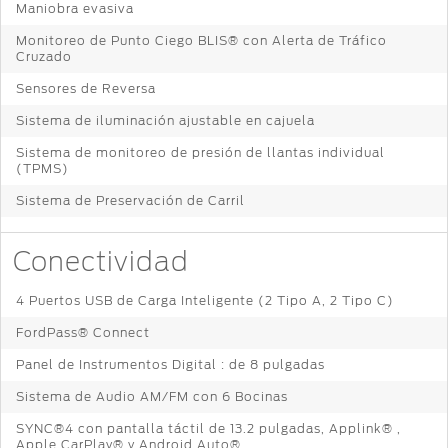
Maniobra evasiva
Distribuidor
®
SYNC
Monitoreo de Punto Ciego BLIS® con Alerta de Tráfico
Cruzado
Seminuevos
Certificados
Sensores de Reversa
Sistema de iluminación ajustable en cajuela
Sistema de monitoreo de presión de llantas individual
(TPMS)
Sistema de Preservación de Carril
Conectividad
4 Puertos USB de Carga Inteligente (2 Tipo A, 2 Tipo C)
FordPass® Connect
Panel de Instrumentos Digital : de 8 pulgadas
Sistema de Audio AM/FM con 6 Bocinas
SYNC®4 con pantalla táctil de 13.2 pulgadas, Applink® ,
Apple CarPlay® y Android Auto®