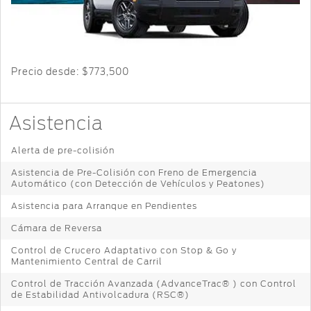
Cambiar
Servicio
Ford
Custom
Contraseña
D-
Garage
Seguridad
Tect
Promociones
de Servicio
Catálogos
Trabajo
Colisión y
Precio desde:
$773,500
Partes
Llamado
Kits de
Originales
a
Accesorios
Asistencia
Revisión
Precio de
Ford
Alerta de pre-colisión
Mantenimiento
Garantía
Credit
en
Asistencia de Pre-Colisión con Freno de Emergencia
Automático (con Detección de Vehículos y Peatones)
Partes
Programa de
Vehículos
Mantenimiento
Asistencia para Arranque en Pendientes
Comerciales
Soporte
Cámara de Reversa
Técnico
Vehículos
Control de Crucero Adaptativo con Stop & Go y
Descubre
Comerciales
Mantenimiento Central de Carril
Tu Ford
Soporte
Control de Tracción Avanzada (AdvanceTrac® ) con Control
®
Técnico
Motorcraft
de Estabilidad Antivolcadura (RSC®)
Localiza un