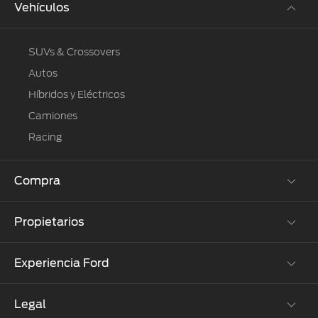
Vehículos
SUVs & Crossovers
Autos
Híbridos y Eléctricos
Camiones
Racing
Compra
Propietarios
Cotízalos
Manéjalos
Experiencia Ford
Beneficios de Servicio
Promociones
Extensión Garantía
Ford Custom Garage
Legal
Corporativo
Ford D-Tect
Catálogos