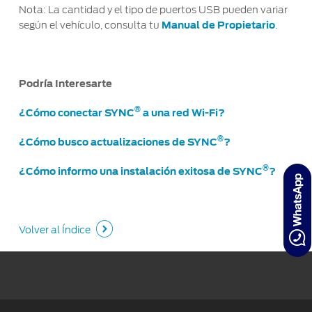
®
Motorcraft
Nota: La cantidad y el tipo de puertos USB pueden variar
Técnico
Localiza un
según el vehículo, consulta tu
Manual de Propietario
.
Distribuidor
®
SYNC
Seminuevos
Certificados
Podría Interesarte
®
¿Cómo conectar SYNC
a una red Wi-Fi?
®
¿Cómo busco actualizaciones de SYNC
?
®
¿Cómo informo una instalación exitosa de SYNC
?
Volver al Índice