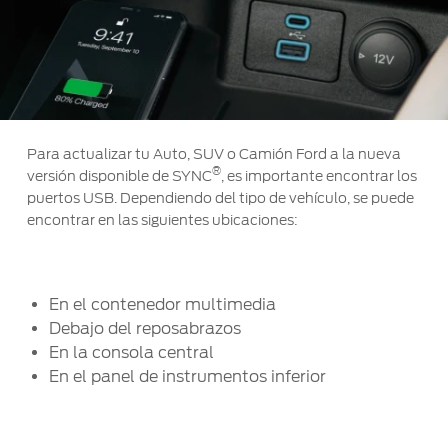
Ford
Desempeño
Cita de
Ford
Cambiar
Custom
Servicio
D-
Contraseña
Garage
Seguridad
Tect
Promociones
Catálogos
de Servicio
Trabajo
Colisión y
Para actualizar tu Auto, SUV o Camión Ford a la nueva
Partes
Kits de
®
versión disponible de SYNC
, es importante encontrar los
Llamado
Originales
Accesorios
puertos USB. Dependiendo del tipo de vehículo, se puede
a
encontrar en las siguientes ubicaciones:
Revisión
Precio de
Ford
Mantenimiento
Credit
Garantía
en
En el contenedor multimedia
Programa de
Partes
Vehículos
Debajo del reposabrazos
Mantenimiento
Comerciales
En la consola central
Soporte
En el panel de instrumentos inferior
Vehículos
Técnico
Descubre
Comerciales
Tu Ford
Soporte