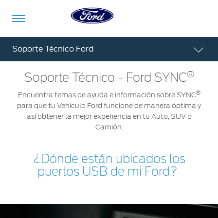
Acessibility
Soporte Técnico Ford
®
Soporte Técnico - Ford SYNC
Vehículos
Compra
ShowroomVirtual
Propietarios
Tecnologías
Financiamiento
Ford
Iniciar
®
Encuentra temas de ayuda e información sobre SYNC
App
Sesión
para que tu Vehículo Ford funcione de manera óptima y
así obtener la mejor experiencia en tu Auto, SUV o
Showroom
Compra
Servicio
Tecnologías
Camión.
Virtual
Iniciar
Sesión
Cotízalos
Beneficios
Asistencia
¿Dónde están ubicados los
Mi
de
Ford
puertos USB de mi Ford?
Servicio
Iniciar
Manéjalos
Conectividad
Sesión
Mi
Extensión
Promociones
Confort
Ford
Garantía
Registrarse