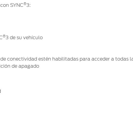
®
d con SYNC
3:
®
NC
3 de su vehículo
 de conectividad estén habilitadas para acceder a todas 
sición de apagado
d