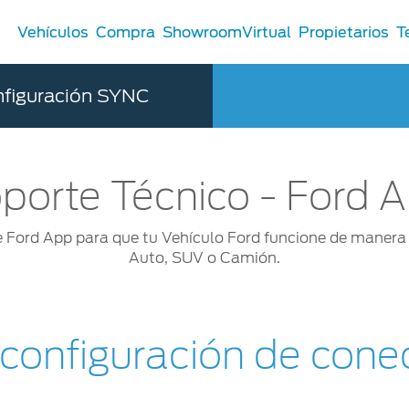
Vehículos
Compra
ShowroomVirtual
Propietarios
T
nfiguración SYNC
Comerciales
porte Técnico - Ford 
®
Comerciales
u Ford
Ford App para que tu Vehículo Ford funcione de manera ó
 Distribuidor
Auto, SUV o Camión.
 Certificados
onfiguración de conec