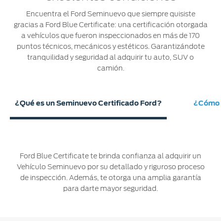
®
Motorcraft
Técnico
Localiza un
Encuentra el Ford Seminuevo que siempre quisiste
Distribuidor
gracias a Ford Blue Certificate: una certificación otorgada
®
SYNC
a vehículos que fueron inspeccionados en más de 170
puntos técnicos, mecánicos y estéticos. Garantizándote
Seminuevos
tranquilidad y seguridad al adquirir tu auto, SUV o
Certificados
camión.
¿Qué es un Seminuevo Certificado Ford?
¿Cómo a
Ford Blue Certificate te brinda confianza al adquirir un
Vehículo Seminuevo por su detallado y riguroso proceso
de inspección. Además, te otorga una amplia garantía
para darte mayor seguridad.