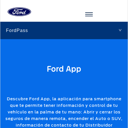
FordPass
>
Acessibility
VEHÍCULOS
COMPRA
SHOWROOMVIRTUAL
PROPIETARIOS
TECNOLOGÍAS
FINANCIAMIENTO
FORD
INICIAR
APP
SESIÓN
Showroom
COMPRA
SERVICIO
TECNOLOGÍAS
INICIAR
Virtual
SESIÓN
Cotízalos
Beneficios
Asistencia
MI
FORD
de
Iniciar
Servicio
Manéjalos
Conectividad
Sesión
Descubre Ford App, la aplicación para smartphone
Mi
que te permite tener información y control de tu
Ford
Extensión
Promociones
Confort
Registrarse
vehículo en la palma de tu mano: Abrir y cerrar los
Garantía
seguros de manera remota, encender el Auto o SUV,
Cita de
Ford
Desempeño
información de contacto de tu Distribuidor
Cambiar