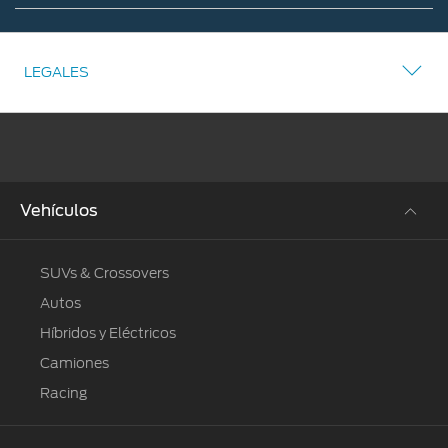
Catálogo
Descargable
LEGALES
Vehículos
SUVs & Crossovers
Autos
Híbridos y Eléctricos
Camiones
Racing