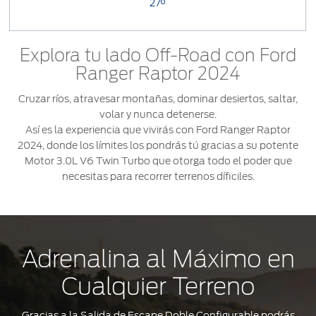
27°
Explora tu lado Off-Road con Ford
Ranger Raptor 2024
Cruzar ríos, atravesar montañas, dominar desiertos, saltar,
volar y nunca detenerse.
Así es la experiencia que vivirás con Ford Ranger Raptor
2024, donde los límites los pondrás tú gracias a su potente
Motor 3.0L V6 Twin Turbo que otorga todo el poder que
necesitas para recorrer terrenos díficiles.
Adrenalina al Máximo en
Cualquier Terreno
Gracias a la Salida de Escape Doble Configurable podrás