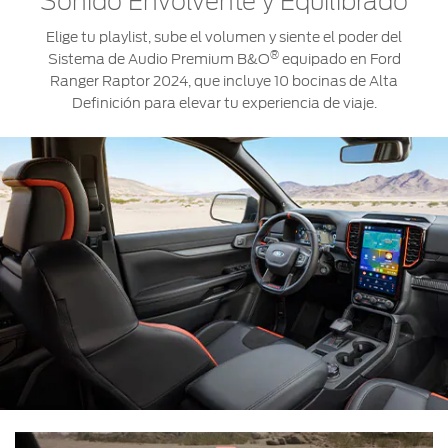
Sonido Envolvente y Equilibrado
Elige tu playlist, sube el volumen y siente el poder del
®
Sistema de Audio Premium B&O
equipado en Ford
Ranger Raptor 2024, que incluye 10 bocinas de Alta
Definición para elevar tu experiencia de viaje.