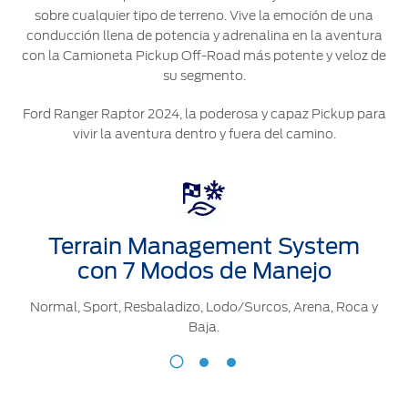
®
Motorcraft
Técnico
sobre cualquier tipo de terreno. Vive la emoción de una
Localiza un
conducción llena de potencia y adrenalina en la aventura
Distribuidor
con la Camioneta Pickup Off-Road más potente y veloz de
®
SYNC
su segmento.
Seminuevos
Certificados
Ford Ranger Raptor 2024, la poderosa y capaz Pickup para
vivir la aventura dentro y fuera del camino.
Terrain Management System
con 7 Modos de Manejo
Normal, Sport, Resbaladizo, Lodo/Surcos, Arena, Roca y
Baja.