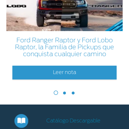
Ford Ranger Raptor y Ford Lobo
Raptor, la Familia de Pickups que
conquista cualquier camino
Leer nota
Catálogo Descargable