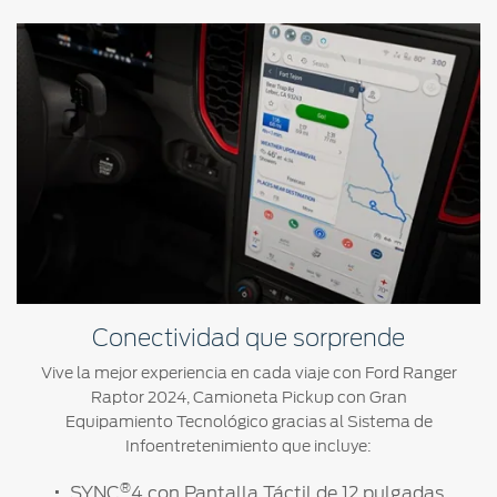
Conectividad que sorprende
Vive la mejor experiencia en cada viaje con Ford Ranger
Raptor 2024, Camioneta Pickup con Gran
Equipamiento Tecnológico gracias al Sistema de
Infoentretenimiento que incluye:
®
SYNC
4 con Pantalla Táctil de 12 pulgadas