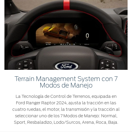
Terrain Management System con 7
Modos de Manejo
La Tecnología de Control de Terrenos, equipada en
Ford Ranger Raptor 2024, ajusta la tracción en las
cuatro ruedas, el motor, la transmisión y la tracción al
seleccionar uno de los 7 Modos de Manejo: Normal,
Sport, Resbaladizo, Lodo/Surcos, Arena, Roca, Baja.