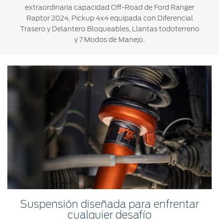
extraordinaria capacidad Off-Road de Ford Ranger
Raptor 2024, Pickup 4x4 equipada con Diferencial
Trasero y Delantero Bloqueables, Llantas todoterreno
y 7 Modos de Manejo.
Suspensión diseñada para enfrentar
cualquier desafío