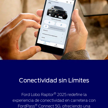
entre
eficiencia
y
rendimiento
con
el
Modo
de
Manejo
Normal,
equipado
en
Ford
Lobo
®
Raptor
Conectividad sin Límites
2025,
ideal
®
para
Ford Lobo Raptor
2025 redefine la
el
experiencia de conectividad en carretera con
manejo
®
FordPass
Connect 5G, ofreciendo una