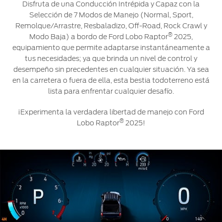
Disfruta de una Conducción Intrépida y Capaz con la
Selección de 7 Modos de Manejo (Normal, Sport,
Remolque/Arrastre, Resbaladizo, Off-Road, Rock Crawl y
®
Modo Baja) a bordo de Ford Lobo Raptor
2025,
equipamiento que permite adaptarse instantáneamente a
tus necesidades; ya que brinda un nivel de control y
desempeño sin precedentes en cualquier situación. Ya sea
en la carretera o fuera de ella, esta bestia todoterreno está
lista para enfrentar cualquier desafío.
¡Experimenta la verdadera libertad de manejo con Ford
®
Lobo Raptor
2025!