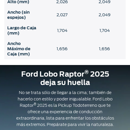
Alto (mm)
2,026
2,049
Ancho (sin
2,027
2,049
espejos)
Largo de Caja
1,704
1,704
(mm)
Ancho
Máximo de
1,656
1,656
Caja (mm)
®
Ford Lobo Raptor
2025
deja su huella
No se trata sólo de llegar a la cima; también de
hacerlo con estilo y poder inigualable. Ford Lobo
®
Raptor
2025 es la Pickup Todoterreno que te
ofrece una experiencia de conducción
extraordinaria, lista para enfrentar los obstáculos
más extremos. Prepárate para vivir la naturaleza.