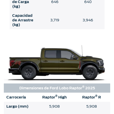
de Carga
646
640
(kg)
Capacidad
de Arrastre
3,719
3,946
(kg)
®
Dimensiones de Ford Lobo Raptor
2025
®
®
Carrocería
Raptor
High
Raptor
R
Largo (mm)
5,908
5,908