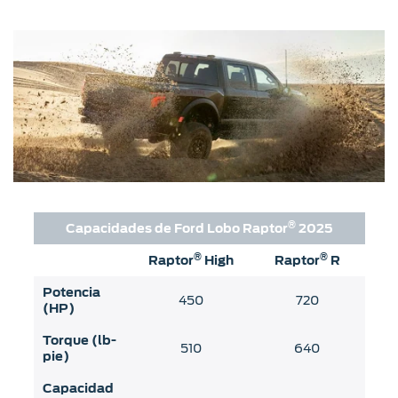
®
Capacidades de Ford Lobo Raptor
2025
®
®
Raptor
High
Raptor
R
Potencia
450
720
(HP)
Torque (lb-
510
640
pie)
Capacidad