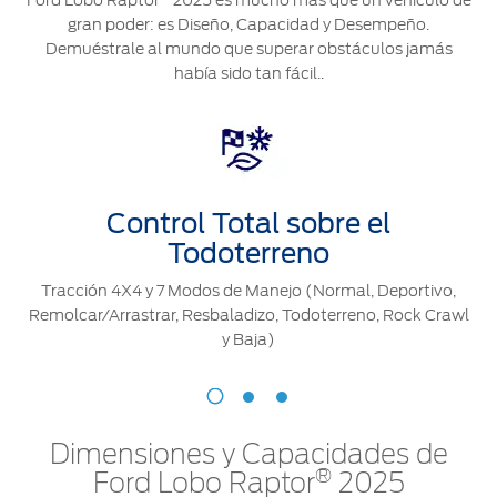
Ford Lobo Raptor
2025 es mucho más que un vehículo de
®
Motorcraft
Técnico
Localiza un
gran poder: es Diseño, Capacidad y Desempeño.
Distribuidor
Demuéstrale al mundo que superar obstáculos jamás
®
había sido tan fácil..
SYNC
Seminuevos
Certificados
Control Total sobre el
Todoterreno
Tracción 4X4 y 7 Modos de Manejo (Normal, Deportivo,
Remolcar/Arrastrar, Resbaladizo, Todoterreno, Rock Crawl
y Baja)
Dimensiones y Capacidades de
®
Ford Lobo Raptor
2025