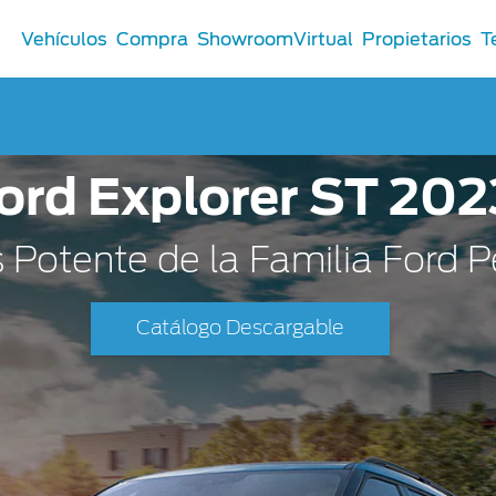
Vehículos
Compra
ShowroomVirtual
Propietarios
T
ord Explorer ST 202
Comerciales
®
Comerciales
Potente de la Familia Ford 
u Ford
 Distribuidor
Catálogo Descargable
 Certificados