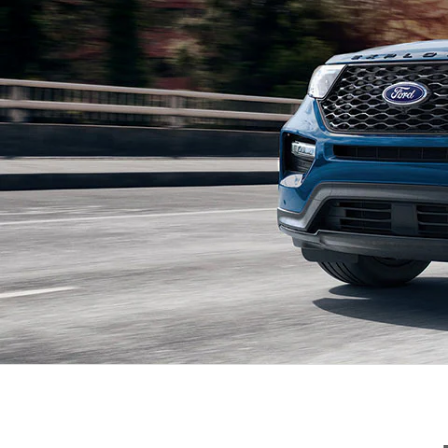
Mi Ford
®
Mi Ford
SYNC
Cita de Servicio
Promociones de Servicio
Llamado a Revisión
Garantía en Partes
Soporte Técnico