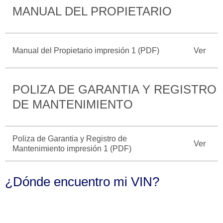
MANUAL DEL PROPIETARIO
Catálogos
Desempeño
Cita de
Ford
Cambiar
Servicio
D-
Contraseña
Kits de
Seguridad
Tect
Accesorios
Manual del Propietario impresión 1 (PDF)
Ver
Promociones
de Servicio
Trabajo
Colisión y
Ford
Partes
Credit
POLIZA DE GARANTIA Y REGISTRO
Llamado
Originales
a
DE MANTENIMIENTO
Revisión
Vehículos
Precio de
Comerciales
Mantenimiento
Garantía
Poliza de Garantia y Registro de
Ver
en
Mantenimiento impresión 1 (PDF)
Descubre
Programa de
Partes
Tu Ford
Mantenimiento
¿Dónde encuentro mi VIN?
Soporte
Localiza un
Vehículos
Técnico
Distribuidor
Comerciales
Soporte