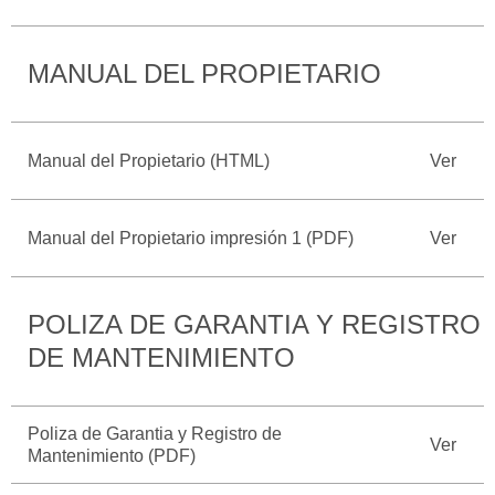
Catálogos
Desempeño
Cita de
Ford
Cambiar
Servicio
MANUAL DEL PROPIETARIO
D-
Contraseña
Kits de
Seguridad
Tect
Accesorios
Promociones
de Servicio
Trabajo
Colisión y
Manual del Propietario (HTML)
Ver
Ford
Partes
Credit
Llamado
Originales
a
Manual del Propietario impresión 1 (PDF)
Ver
Revisión
Vehículos
Precio de
Comerciales
Mantenimiento
Garantía
POLIZA DE GARANTIA Y REGISTRO
en
Descubre
Programa de
Partes
DE MANTENIMIENTO
Tu Ford
Mantenimiento
Soporte
Localiza un
Vehículos
Técnico
Poliza de Garantia y Registro de
Distribuidor
Comerciales
Ver
Mantenimiento (PDF)
Soporte