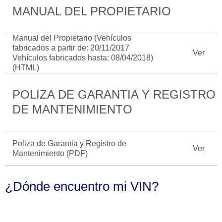
MANUAL DEL PROPIETARIO
Catálogos
Desempeño
Cita de
Ford
Cambiar
Servicio
D-
Contraseña
Manual del Propietario (Vehículos
Kits de
Seguridad
Tect
fabricados a partir de: 20/11/2017
Accesorios
Promociones
Ver
Vehículos fabricados hasta: 08/04/2018)
de Servicio
Trabajo
Colisión y
(HTML)
Ford
Partes
Credit
Llamado
Originales
POLIZA DE GARANTIA Y REGISTRO
a
DE MANTENIMIENTO
Revisión
Vehículos
Precio de
Comerciales
Mantenimiento
Garantía
Poliza de Garantia y Registro de
en
Ver
Descubre
Programa de
Mantenimiento (PDF)
Partes
Tu Ford
Mantenimiento
Soporte
¿Dónde encuentro mi VIN?
Localiza un
Vehículos
Técnico
Distribuidor
Comerciales
Soporte