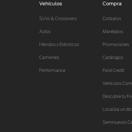
Vehículos
Compra
SUVs & Crossovers
Cotízalos
Autos
Manéjalos
Híbridos y Eléctricos
Promociones
Camiones
Catálogos
Performance
Ford Credit
Vehículos Com
"
Descubre tu Fo
Localiza un dis
Seminuevos Ce