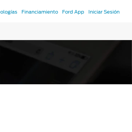
ologías
Financiamiento
Ford App
Iniciar Sesión
SYNC
®