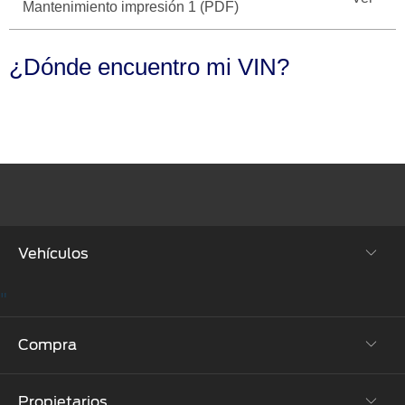
Seminuevos
Motorcraft
®
Mantenimiento impresión 1 (PDF)
Técnico
Certificados
¿Dónde encuentro mi VIN?
SYNC
®
Vehículos
"
SUVs & Crossovers
Compra
Autos
Propietarios
Híbridos y Eléctricos