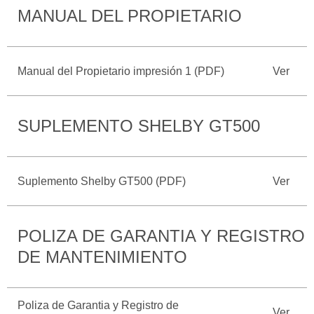
MANUAL DEL PROPIETARIO
Catálogos
Desempeño
Cita de
Ford
Cambiar
Servicio
D-
Contraseña
Kits de
Seguridad
Tect
Accesorios
Manual del Propietario impresión 1 (PDF)
Ver
Promociones
de Servicio
Trabajo
Colisión y
Ford
Partes
Credit
SUPLEMENTO SHELBY GT500
Llamado
Originales
a
Revisión
Vehículos
Precio de
Comerciales
Mantenimiento
Suplemento Shelby GT500 (PDF)
Ver
Garantía
en
Descubre
Programa de
Partes
Tu Ford
Mantenimiento
POLIZA DE GARANTIA Y REGISTRO
DE MANTENIMIENTO
Soporte
Localiza un
Vehículos
Técnico
Distribuidor
Comerciales
Poliza de Garantia y Registro de
Soporte
Ver