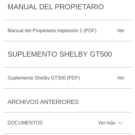
MANUAL DEL PROPIETARIO
Catálogos
Desempeño
Cita de
Ford
Cambiar
Servicio
D-
Contraseña
Kits de
Seguridad
Tect
Accesorios
Manual del Propietario impresión 1 (PDF)
Ver
Promociones
de Servicio
Trabajo
Colisión y
Ford
Partes
Credit
SUPLEMENTO SHELBY GT500
Llamado
Originales
a
Revisión
Vehículos
Precio de
Comerciales
Mantenimiento
Suplemento Shelby GT500 (PDF)
Ver
Garantía
en
Descubre
Programa de
Partes
Tu Ford
Mantenimiento
ARCHIVOS ANTERIORES
Soporte
Localiza un
Vehículos
Técnico
Distribuidor
Comerciales
DOCUMENTOS
Ver más
Soporte