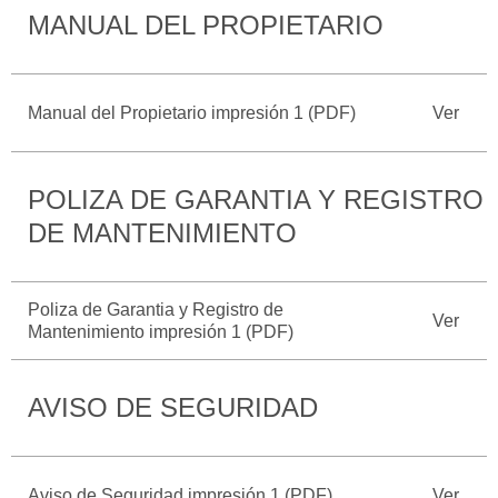
MANUAL DEL PROPIETARIO
Catálogos
Desempeño
Cita de
Ford
Cambiar
Servicio
D-
Contraseña
Kits de
Seguridad
Tect
Accesorios
Manual del Propietario impresión 1 (PDF)
Ver
Promociones
de Servicio
Trabajo
Colisión y
Ford
Partes
Credit
POLIZA DE GARANTIA Y REGISTRO
Llamado
Originales
a
DE MANTENIMIENTO
Revisión
Vehículos
Precio de
Comerciales
Mantenimiento
Garantía
Poliza de Garantia y Registro de
Ver
en
Mantenimiento impresión 1 (PDF)
Descubre
Programa de
Partes
Tu Ford
Mantenimiento
AVISO DE SEGURIDAD
Soporte
Localiza un
Vehículos
Técnico
Distribuidor
Comerciales
Soporte
Aviso de Seguridad impresión 1 (PDF)
Ver