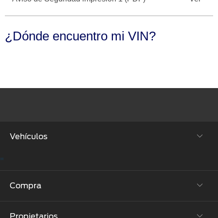
Seminuevos
Motorcraft
®
Técnico
Certificados
¿Dónde encuentro mi VIN?
SYNC
®
Vehículos
"
SUVs & Crossovers
Compra
Autos
Propietarios
Híbridos y Eléctricos