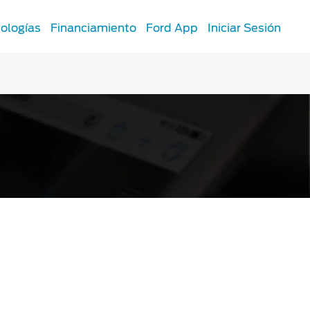
ologías
Financiamiento
Ford App
Iniciar Sesión
SYNC
®