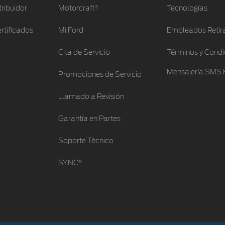
®
tribuidor
Motorcraft
Tecnologías
rtificados
Mi Ford
Empleados Retir
Cita de Servicio
Términos y Condi
Mensajería SMS 
Promociones de Servicio
Llamado a Revisión
Garantía en Partes
Soporte Técnico
®
SYNC