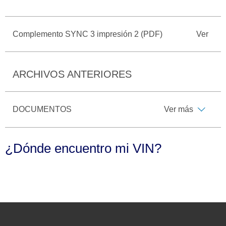
Seminuevos
Motorcraft
®
Técnico
Certificados
Complemento SYNC 3 impresión 2 (PDF)
Ver
SYNC
®
ARCHIVOS ANTERIORES
DOCUMENTOS
Ver más
¿Dónde encuentro mi VIN?