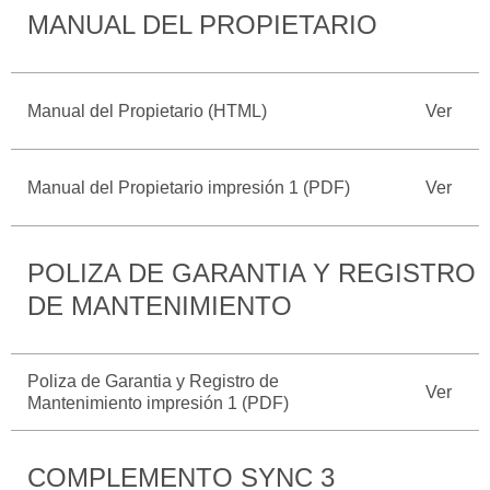
MANUAL DEL PROPIETARIO
Catálogos
Desempeño
Cita de
Ford
Cambiar
Servicio
D-
Contraseña
Kits de
Seguridad
Tect
Accesorios
Manual del Propietario (HTML)
Ver
Promociones
de Servicio
Trabajo
Colisión y
Ford
Partes
Manual del Propietario impresión 1 (PDF)
Ver
Credit
Llamado
Originales
a
Revisión
Vehículos
Precio de
POLIZA DE GARANTIA Y REGISTRO
Comerciales
Mantenimiento
Garantía
DE MANTENIMIENTO
en
Descubre
Programa de
Partes
Tu Ford
Mantenimiento
Poliza de Garantia y Registro de
Ver
Mantenimiento impresión 1 (PDF)
Soporte
Localiza un
Vehículos
Técnico
Distribuidor
Comerciales
COMPLEMENTO SYNC 3
Soporte