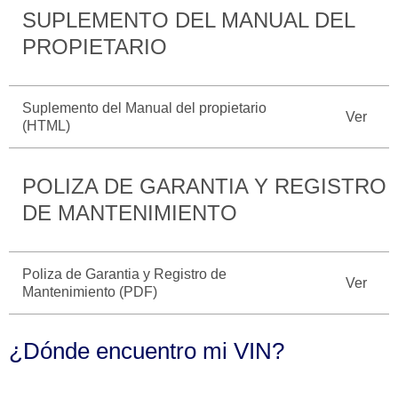
SUPLEMENTO DEL MANUAL DEL
Catálogos
Desempeño
Cita de
Ford
Cambiar
PROPIETARIO
Servicio
D-
Contraseña
Kits de
Seguridad
Tect
Accesorios
Promociones
Suplemento del Manual del propietario
de Servicio
Trabajo
Ver
Colisión y
(HTML)
Ford
Partes
Credit
Llamado
Originales
a
POLIZA DE GARANTIA Y REGISTRO
Revisión
Vehículos
Precio de
DE MANTENIMIENTO
Comerciales
Mantenimiento
Garantía
en
Descubre
Programa de
Poliza de Garantia y Registro de
Partes
Ver
Tu Ford
Mantenimiento
Mantenimiento (PDF)
Soporte
Localiza un
Vehículos
¿Dónde encuentro mi VIN?
Técnico
Distribuidor
Comerciales
Soporte