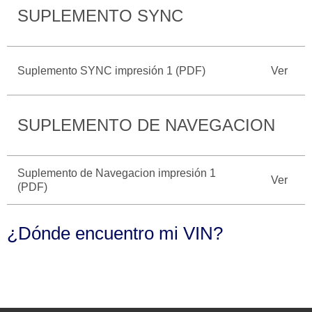
SUPLEMENTO SYNC
Catálogos
Desempeño
Cita de
Ford
Cambiar
Servicio
D-
Contraseña
Kits de
Seguridad
Tect
Accesorios
Suplemento SYNC impresión 1 (PDF)
Ver
Promociones
de Servicio
Trabajo
Colisión y
Ford
Partes
Credit
SUPLEMENTO DE NAVEGACION
Llamado
Originales
a
Revisión
Vehículos
Precio de
Comerciales
Suplemento de Navegacion impresión 1
Mantenimiento
Ver
(PDF)
Garantía
en
Descubre
Programa de
Partes
Tu Ford
Mantenimiento
¿Dónde encuentro mi VIN?
Soporte
Localiza un
Vehículos
Técnico
Distribuidor
Comerciales
Soporte