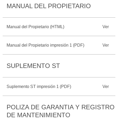
MANUAL DEL PROPIETARIO
Catálogos
Desempeño
Cita de
Ford
Cambiar
Servicio
D-
Contraseña
Kits de
Seguridad
Tect
Accesorios
Manual del Propietario (HTML)
Ver
Promociones
de Servicio
Trabajo
Colisión y
Ford
Partes
Manual del Propietario impresión 1 (PDF)
Ver
Credit
Llamado
Originales
a
Revisión
Vehículos
Precio de
SUPLEMENTO ST
Comerciales
Mantenimiento
Garantía
en
Descubre
Programa de
Partes
Tu Ford
Mantenimiento
Suplemento ST impresión 1 (PDF)
Ver
Soporte
Localiza un
Vehículos
Técnico
Distribuidor
POLIZA DE GARANTIA Y REGISTRO
Comerciales
DE MANTENIMIENTO
Soporte