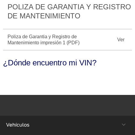
POLIZA DE GARANTIA Y REGISTRO
Catálogos
Desempeño
Cita de
Ford
Cambiar
DE MANTENIMIENTO
Servicio
D-
Contraseña
Kits de
Seguridad
Tect
Accesorios
Promociones
Poliza de Garantia y Registro de
de Servicio
Trabajo
Ver
Colisión y
Mantenimiento impresión 1 (PDF)
Ford
Partes
Credit
Llamado
Originales
a
¿Dónde encuentro mi VIN?
Revisión
Vehículos
Precio de
Comerciales
Mantenimiento
Garantía
en
Descubre
Programa de
Partes
Tu Ford
Mantenimiento
Soporte
Localiza un
Vehículos
Técnico
Distribuidor
Comerciales
Vehículos
Soporte