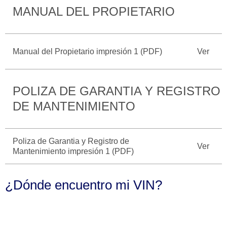
MANUAL DEL PROPIETARIO
Catálogos
Desempeño
Cita de
Ford
Cambiar
Servicio
D-
Contraseña
Kits de
Seguridad
Tect
Accesorios
Manual del Propietario impresión 1 (PDF)
Ver
Promociones
de Servicio
Trabajo
Colisión y
Ford
Partes
Credit
POLIZA DE GARANTIA Y REGISTRO
Llamado
Originales
a
DE MANTENIMIENTO
Revisión
Vehículos
Precio de
Comerciales
Mantenimiento
Garantía
Poliza de Garantia y Registro de
Ver
en
Mantenimiento impresión 1 (PDF)
Descubre
Programa de
Partes
Tu Ford
Mantenimiento
¿Dónde encuentro mi VIN?
Soporte
Localiza un
Vehículos
Técnico
Distribuidor
Comerciales
Soporte