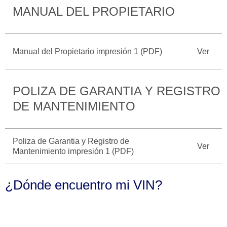
MANUAL DEL PROPIETARIO
Catálogos
Desempeño
Cita de
Ford
Cambiar
Servicio
D-
Contraseña
Kits de
Seguridad
Tect
Accesorios
Manual del Propietario impresión 1 (PDF)
Ver
Promociones
de Servicio
Trabajo
Colisión y
Ford
Partes
Credit
POLIZA DE GARANTIA Y REGISTRO
Llamado
Originales
a
DE MANTENIMIENTO
Revisión
Vehículos
Precio de
Comerciales
Mantenimiento
Garantía
Poliza de Garantia y Registro de
Ver
en
Mantenimiento impresión 1 (PDF)
Descubre
Programa de
Partes
Tu Ford
Mantenimiento
¿Dónde encuentro mi VIN?
Soporte
Localiza un
Vehículos
Técnico
Distribuidor
Comerciales
Soporte