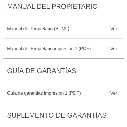
MANUAL DEL PROPIETARIO
Catálogos
Desempeño
Cita de
Ford
Cambiar
Servicio
D-
Contraseña
Kits de
Seguridad
Tect
Accesorios
Manual del Propietario (HTML)
Ver
Promociones
de Servicio
Trabajo
Colisión y
Ford
Partes
Manual del Propietario impresión 1 (PDF)
Ver
Credit
Llamado
Originales
a
Revisión
Vehículos
Precio de
GUÍA DE GARANTÍAS
Comerciales
Mantenimiento
Garantía
en
Descubre
Programa de
Partes
Tu Ford
Mantenimiento
Guía de garantías impresión 1 (PDF)
Ver
Soporte
Localiza un
Vehículos
Técnico
Distribuidor
SUPLEMENTO DE GARANTÍAS
Comerciales
Soporte