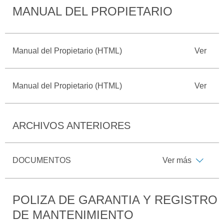
MANUAL DEL PROPIETARIO
Catálogos
Desempeño
Cita de
Ford
Cambiar
Servicio
D-
Contraseña
Kits de
Seguridad
Tect
Accesorios
Manual del Propietario (HTML)
Ver
Promociones
de Servicio
Trabajo
Colisión y
Ford
Partes
Manual del Propietario (HTML)
Ver
Credit
Llamado
Originales
a
Revisión
Vehículos
Precio de
Comerciales
ARCHIVOS ANTERIORES
Mantenimiento
Garantía
en
Descubre
Programa de
Partes
DOCUMENTOS
Ver más
Tu Ford
Mantenimiento
Soporte
Localiza un
Vehículos
Técnico
POLIZA DE GARANTIA Y REGISTRO
Distribuidor
Comerciales
DE MANTENIMIENTO
Soporte